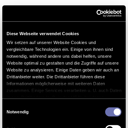
Diese Webseite verwendet Cookies
Wir setzen auf unserer Website Cookies und
vergleichbare Technologien ein. Einige von ihnen sind
notwendig, während andere uns dabei helfen, unsere
Website optimal zu gestalten und die Zugriffe auf unsere
Website zu analysieren. Einige Daten geben wir auch an
Drittanbieter weiter. Die Drittanbieter führen diese
Informationen möglicherweise mit weiteren Daten
zusammen. Einige Services verarbeiten u. U. auch Daten
in sog. Drittländern (z. B. in den USA), bei denen
möglicherweise kein mit der EU vergleichbares
Einwilligungsauswahl
Datenschutzniveau gewährleistet werden kann.
Notwendig
Bei optionalen Cookies können Sie selbst entscheiden,
welche Cookies gesetzt werden. Die Einstellungen