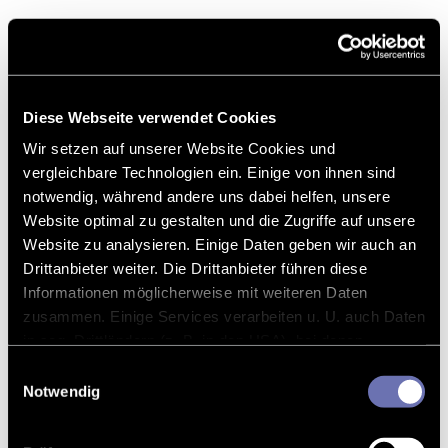
Diese Webseite verwendet Cookies
Wir setzen auf unserer Website Cookies und
vergleichbare Technologien ein. Einige von ihnen sind
notwendig, während andere uns dabei helfen, unsere
Website optimal zu gestalten und die Zugriffe auf unsere
Website zu analysieren. Einige Daten geben wir auch an
Drittanbieter weiter. Die Drittanbieter führen diese
Informationen möglicherweise mit weiteren Daten
zusammen. Einige Services verarbeiten u. U. auch Daten
in sog. Drittländern (z. B. in den USA), bei denen
möglicherweise kein mit der EU vergleichbares
Einwilligungsauswahl
Datenschutzniveau gewährleistet werden kann.
Notwendig
Bei optionalen Cookies können Sie selbst entscheiden,
welche Cookies gesetzt werden. Die Einstellungen