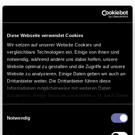
Diese Webseite verwendet Cookies
Wir setzen auf unserer Website Cookies und
vergleichbare Technologien ein. Einige von ihnen sind
notwendig, während andere uns dabei helfen, unsere
Website optimal zu gestalten und die Zugriffe auf unsere
Website zu analysieren. Einige Daten geben wir auch an
Drittanbieter weiter. Die Drittanbieter führen diese
Informationen möglicherweise mit weiteren Daten
zusammen. Einige Services verarbeiten u. U. auch Daten
in sog. Drittländern (z. B. in den USA), bei denen
möglicherweise kein mit der EU vergleichbares
Einwilligungsauswahl
Datenschutzniveau gewährleistet werden kann.
Notwendig
Bei optionalen Cookies können Sie selbst entscheiden,
welche Cookies gesetzt werden. Die Einstellungen