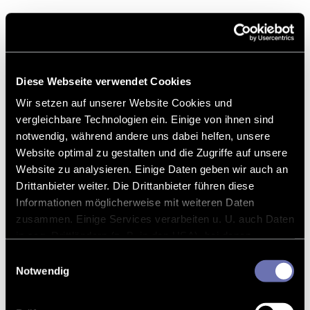
Diese Webseite verwendet Cookies
Wir setzen auf unserer Website Cookies und
vergleichbare Technologien ein. Einige von ihnen sind
notwendig, während andere uns dabei helfen, unsere
Website optimal zu gestalten und die Zugriffe auf unsere
Website zu analysieren. Einige Daten geben wir auch an
Drittanbieter weiter. Die Drittanbieter führen diese
Informationen möglicherweise mit weiteren Daten
zusammen. Einige Services verarbeiten u. U. auch Daten
in sog. Drittländern (z. B. in den USA), bei denen
möglicherweise kein mit der EU vergleichbares
Einwilligungsauswahl
Datenschutzniveau gewährleistet werden kann.
Notwendig
Bei optionalen Cookies können Sie selbst entscheiden,
welche Cookies gesetzt werden. Die Einstellungen